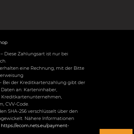
hop
– Diese Zahlungsart ist nur bei
ch.
erhalten eine Rechnung, mit der Bitte
berweisung
– Bei der Kreditkartenzahlung gibt der
Daten an: Karteninhaber,
 Kreditkartenunternehmen,
um, CVV-Code.
en SHA-256 verschlüsselt über den
bgewickelt. Nähere Informationen
r
https://ecom.nets.eu/payment-