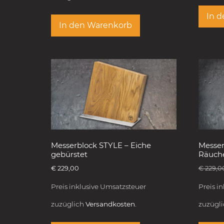
In 
In den Warenkorb
Messerblock STYLE – Eiche
Messer
gebürstet
Räuch
€
229,00
€
229,0
Preis inklusive Umsatzsteuer
Preis i
zuzüglich
Versandkosten.
zuzügl