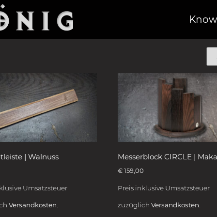
lock“
/ Kochzubehör
Know
leiste | Walnuss
Messerblock CIRCLE | Maka
€
159,00
nklusive Umsatzsteuer
Preis inklusive Umsatzsteuer
ich
Versandkosten.
zuzüglich
Versandkosten.