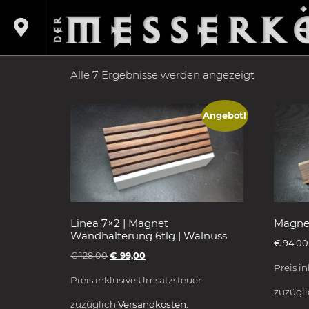
Shop
/
Produkte verschlagwortet mit „Messerb
MESSERBLOCK
Alle 7 Ergebnisse werden angezeigt
Angebot!
Linea 7×2 | Magnet
Magnet
Wandhalterung 6tlg | Walnuss
€
94,00
€
128,00
€
99,00
Preis i
Preis inklusive Umsatzsteuer
zuzügl
zuzüglich
Versandkosten.