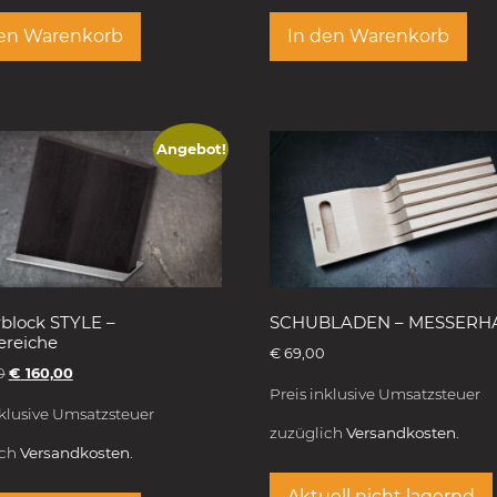
den Warenkorb
In den Warenkorb
Angebot!
block STYLE –
SCHUBLADEN – MESSERH
ereiche
€
69,00
0
€
160,00
Preis inklusive Umsatzsteuer
nklusive Umsatzsteuer
zuzüglich
Versandkosten.
ich
Versandkosten.
Aktuell nicht lagernd