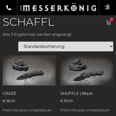
Shop
/
Produkte verschlagwortet mit
„Schaffl“
/ Fixiermesser
SCHAFFL
0
Alle 3 Ergebnisse werden angezeigt
CRAZE
SHUFFLE | Black
€
58,00
€
39,00
Preis inklusive Umsatzsteuer
Preis inklusive Umsatzsteuer