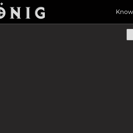
Fi“
/ Starre Messer
Know