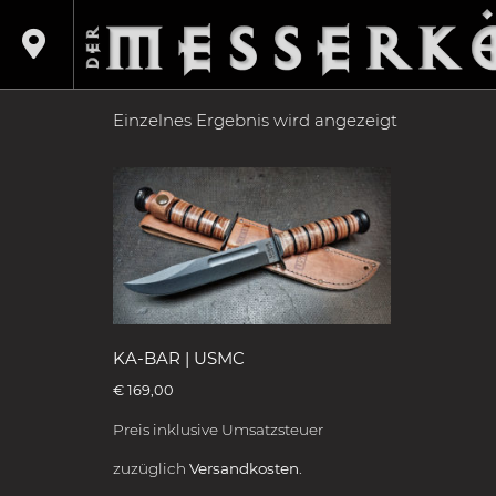
Shop
/
Produkte verschlagwortet mit „Semper 
SEMPER FI
Einzelnes Ergebnis wird angezeigt
KA-BAR | USMC
€
169,00
Preis inklusive Umsatzsteuer
zuzüglich
Versandkosten.