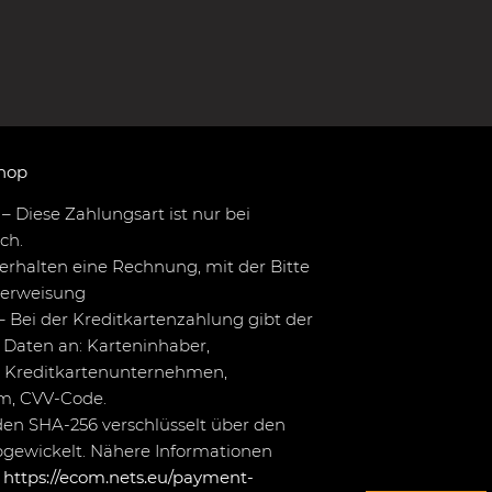
hop
– Diese Zahlungsart ist nur bei
ch.
erhalten eine Rechnung, mit der Bitte
berweisung
– Bei der Kreditkartenzahlung gibt der
Daten an: Karteninhaber,
 Kreditkartenunternehmen,
um, CVV-Code.
en SHA-256 verschlüsselt über den
bgewickelt. Nähere Informationen
r
https://ecom.nets.eu/payment-