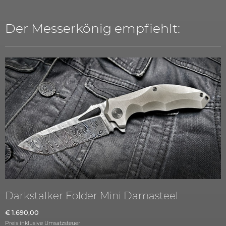
Der Messerkönig empfiehlt:
Darkstalker Folder Mini Damasteel
€
1.690,00
Preis inklusive Umsatzsteuer