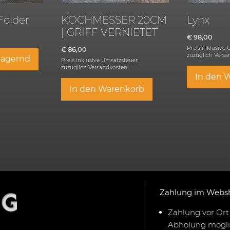
Folder
KOCHMESSER 20CM
Lynx
| GRIFF VERNIETET
€
98,00
Preis inklusive
€
86,00
zuzüglich
Versa
 lagernd
Preis inklusive Umsatzsteuer
zuzüglich
Versandkosten.
In den 
In den Warenkorb
Zahlung im Webs
Zahlung vor Ort 
Abholung mögli