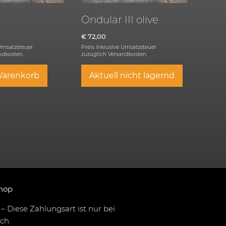
Ondular III olive
€
72,00
 Umsatzsteuer
Preis inklusive Umsatzsteuer
ndkosten.
zuzüglich
Versandkosten.
Warenkorb
Aktuell nicht lagernd
hop
– Diese Zahlungsart ist nur bei
ch.