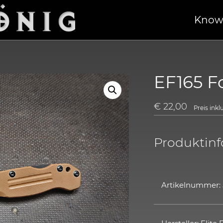
Know
EF165 F
€
22,00
Preis ink
Produktin
Artikelnummer: 