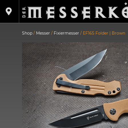
Shop
/
Messer
/
Fixiermesser
/ EF165 Folder | Brown