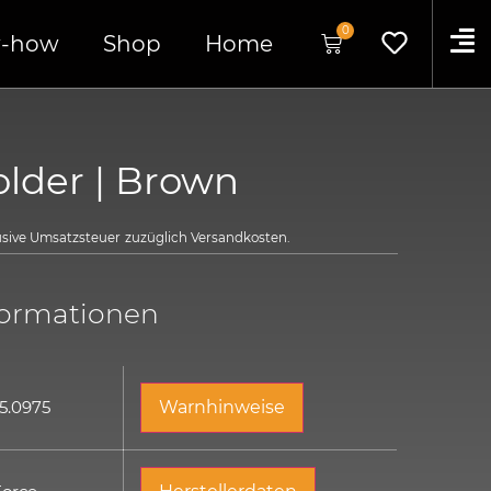
0
-how
Shop
Home
older | Brown
lusive Umsatzsteuer
zuzüglich
Versandkosten.
formationen
5.0975
Warnhinweise