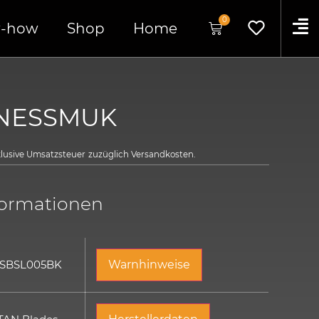
0
-how
Shop
Home
 NESSMUK
klusive Umsatzsteuer
zuzüglich
Versandkosten.
formationen
 SBSL005BK
Warnhinweise