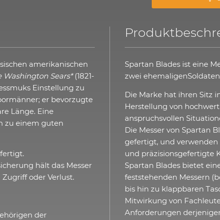
Produktbeschr
ssischen amerikanischen
Spartan Blades ist eine M
 Washington Sears*
(1821-
zwei ehemaligenSoldaten 
Nessmuks Einstellung zu
Die Marke hat ihren Sitz i
doormänner; er bevorzugte
Herstellung von hochwerti
re Länge. Eine
anspruchsvollen Situatione
n zu einem guten
Die Messer von Spartan B
gefertigt, und verwenden 
ertigt.
und präzisionsgefertigte
icherung hält das Messer
Spartan Blades bietet ein
Zugriff oder Verlust.
feststehenden Messern (b
bis hin zu klappbaren Ta
Mitwirkung von Fachleuten
Anforderungen derjenigen e
ehörigen der