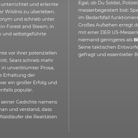
Egal, ob Du Soldat, Poliz
unterrichtet und erlernte
messerbegeistert bist: Spa
er Wildnis zu überleben.
im Bedarfsfall funktioni
onym und schrieb unter
Großes Aufsehen erregt d
n Forest and Steam, in
mit einer DER US-Messerle
k und selbstgeführte
niemand geringeres als
B
Seine taktischen Entwürfe
e vor ihrer potenziellen
gefragt und essentieller 
tt. Sears schrieb mehr
r in unverblümter Prosa,
e Erhaltung der
war ein großer Erfolg und
nfalls populär.
 seiner Gedichte namens
man und verstand, dass
Waldläufer die Realitäten