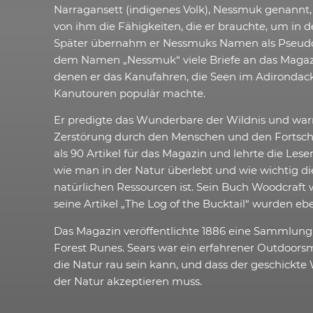
Narragansett (indigenes Volk), Nessmuk genannt, 
von ihm die Fähigkeiten, die er brauchte, um in d
Später übernahm er Nessmuks Namen als Pseud
dem Namen „Nessmuk“ viele Briefe an das Magazi
denen er das Kanufahren, die Seen im Adirondac
Kanutouren populär machte.
Er predigte das Wunderbare der Wildnis und warnt
Zerstörung durch den Menschen und den Fortschri
als 90 Artikel für das Magazin und lehrte die Lese
wie man in der Natur überlebt und wie wichtig di
natürlichen Ressourcen ist. Sein Buch Woodcraft 
seine Artikel „The Log of the Bucktail“ wurden ebe
Das Magazin veröffentlichte 1886 eine Sammlung
Forest Runes. Sears war ein erfahrener Outdoors
die Natur rau sein kann, und dass der geschickte 
der Natur akzeptieren muss.