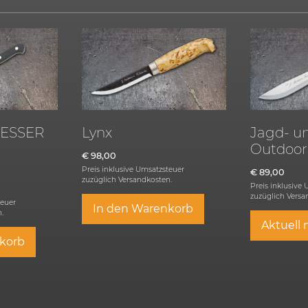
ESSER
Lynx
Jagd- u
Outdoor
€
98,00
Preis inklusive Umsatzsteuer
€
89,00
zuzüglich
Versandkosten.
Preis inklusive
zuzüglich
Versa
teuer
In den Warenkorb
.
Aktuell 
korb