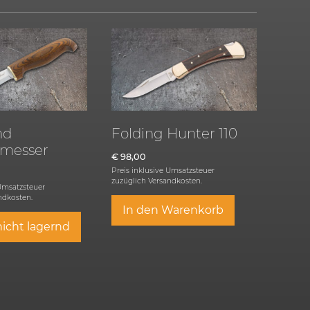
nd
Folding Hunter 110
messer
€
98,00
Preis inklusive Umsatzsteuer
zuzüglich
Versandkosten.
 Umsatzsteuer
ndkosten.
In den Warenkorb
nicht lagernd