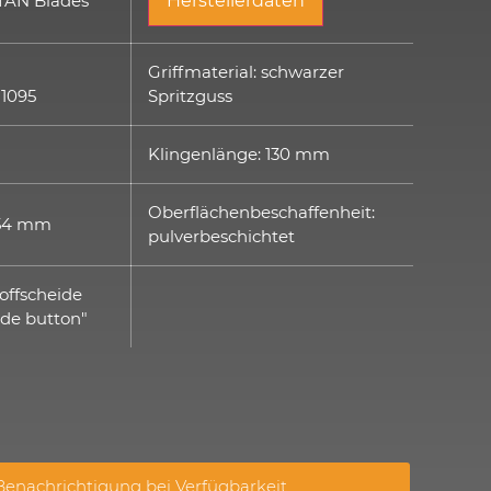
RTAN Blades
Herstellerdaten
:
Griffmaterial: schwarzer
 1095
Spritzguss
Klingenlänge: 130 mm
Oberflächenbeschaffenheit:
254 mm
pulverbeschichtet
offscheide
lide button"
enachrichtigung bei Verfügbarkeit