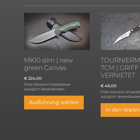
MK10 slim | new
TOURNIERM
green Canvas
7CM | GRIFF
VERNIETET
€
224,00
Preis inklusive Umsatzsteuer
€
46,00
zuzüglich
Versandkosten.
Preis inklusive Umsatzs
zuzüglich
Versandkosten
Ausführung wählen
In den Waren