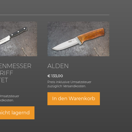
ENMESSER
ALDEN
GRIFF
€
133,00
TET
Preis inklusive Umsatzsteuer
zuzüglich
Versandkosten.
 Umsatzsteuer
In den Warenkorb
ndkosten.
nicht lagernd