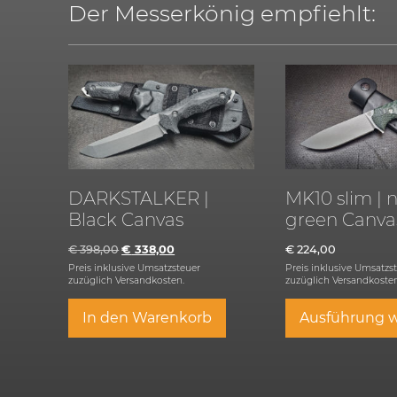
Der Messerkönig empfiehlt:
DARKSTALKER |
MK10 slim | 
Black Canvas
green Canva
€
398,00
€
338,00
€
224,00
Preis inklusive Umsatzsteuer
Preis inklusive Umsatzs
zuzüglich
Versandkosten.
zuzüglich
Versandkosten
In den Warenkorb
Ausführung 