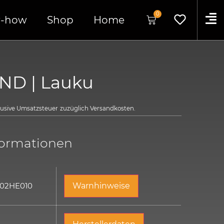
0
-how
Shop
Home
ND | Lauku
klusive Umsatzsteuer
zuzüglich
Versandkosten.
formationen
 02HE010
Warnhinweise