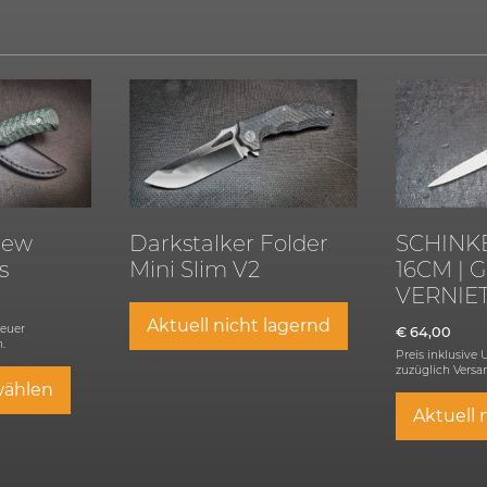
new
Darkstalker Folder
SCHINK
s
Mini Slim V2
16CM | 
VERNIE
Aktuell nicht lagernd
teuer
€
64,00
.
Preis inklusive
zuzüglich
Versa
wählen
Aktuell 