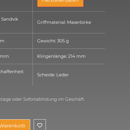
Herstellerdaten
: Sandvik
Griffmaterial: Maserbirke
 mm
Gewicht: 305 g
3 mm
Klingenlänge: 214 mm
haffenheit:
Scheide: Leder
rktage oder Sofortabholung im Geschäft
 Warenkorb