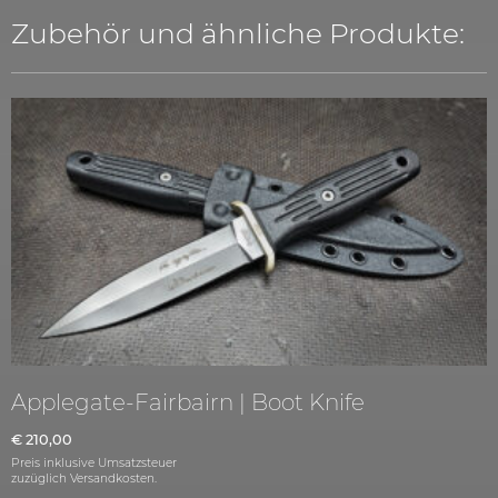
Zubehör und ähnliche Produkte:
Applegate-Fairbairn | Boot Knife
€
210,00
Preis inklusive Umsatzsteuer
zuzüglich
Versandkosten.