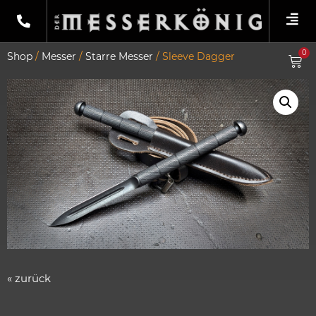
0
Shop
/
Messer
/
Starre Messer
/ Sleeve Dagger
« zurück