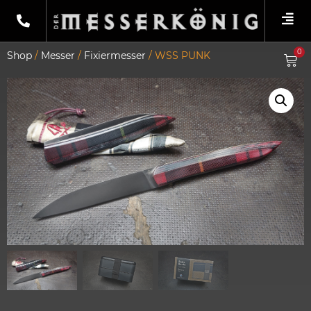
0
Shop
/
Messer
/
Fixiermesser
/ WSS PUNK