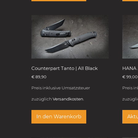
Counterpart Tanto | All Black
HANA 
€
89,90
€
99,00
Preis inklusive Umsatzsteuer
Preis i
zuzüglich
Versandkosten.
zuzügl
In den Warenkorb
Aktu