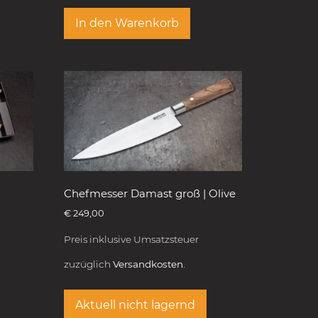
In den Warenkorb
Chefmesser Damast groß | Olive
€
249,00
Preis inklusive Umsatzsteuer
zuzüglich
Versandkosten.
Aktuell nicht lagernd