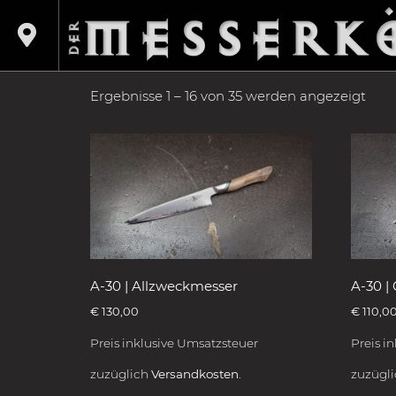
Shop
/
Produkte verschlagwortet mit „Japan“
JAPAN
Ergebnisse 1 – 16 von 35 werden angezeigt
A-30 | Allzweckmesser
A-30 
€
130,00
€
110,0
Preis inklusive Umsatzsteuer
Preis i
zuzüglich
Versandkosten.
zuzügl