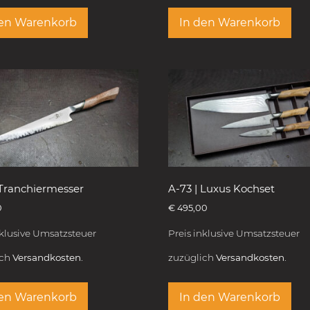
den Warenkorb
In den Warenkorb
 Tranchiermesser
A-73 | Luxus Kochset
0
€
495,00
nklusive Umsatzsteuer
Preis inklusive Umsatzsteuer
ich
Versandkosten.
zuzüglich
Versandkosten.
den Warenkorb
In den Warenkorb