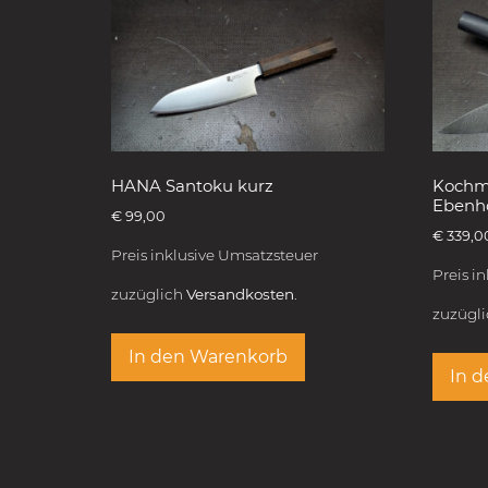
HANA Santoku kurz
Kochm
Ebenh
€
99,00
€
339,0
Preis inklusive Umsatzsteuer
Preis i
zuzüglich
Versandkosten.
zuzügl
In den Warenkorb
In 