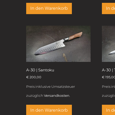
In den Warenkorb
In 
A-30 | Santoku
A-30 |
€
200,00
€
195,0
Preis inklusive Umsatzsteuer
Preis i
zuzüglich
Versandkosten.
zuzügl
In den Warenkorb
In 