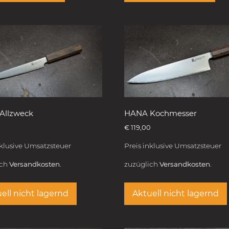
Allzweck
HANA Kochmesser
€
119,00
nklusive Umsatzsteuer
Preis inklusive Umsatzsteuer
ich
Versandkosten.
zuzüglich
Versandkosten.
ell nicht lagernd
Aktuell nicht lagernd