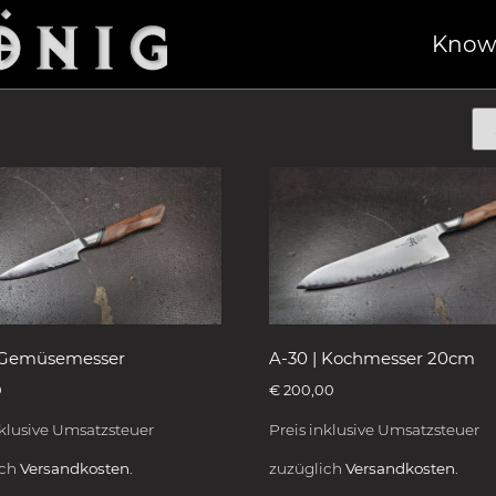
/ Kochmesser
Know
| Gemüsemesser
A-30 | Kochmesser 20cm
0
€
200,00
nklusive Umsatzsteuer
Preis inklusive Umsatzsteuer
ich
Versandkosten.
zuzüglich
Versandkosten.