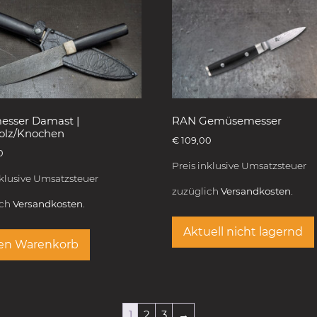
esser Damast |
RAN Gemüsemesser
olz/Knochen
€
109,00
0
Preis inklusive Umsatzsteuer
nklusive Umsatzsteuer
zuzüglich
Versandkosten.
ich
Versandkosten.
Aktuell nicht lagernd
den Warenkorb
1
2
3
→