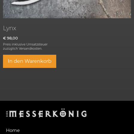
Lynx
€
98,00
Preis inklusive Umsatzsteuer
zuzüglich
Versandkosten.
In den Warenkorb
Home