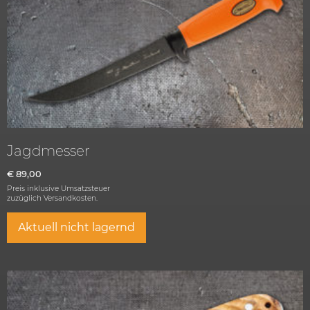
Jagdmesser
€
89,00
Preis inklusive Umsatzsteuer
zuzüglich
Versandkosten.
Aktuell nicht lagernd