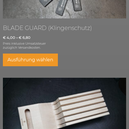
BLADE GUARD (Klingenschutz)
€
4,00
–
€
6,80
Preis inklusive Umsatzsteuer
zuzüglich
Versandkosten.
Ausführung wählen