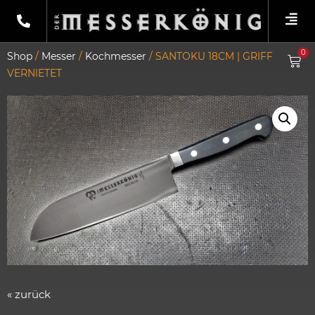
0
Shop
/
Messer
/
Kochmesser
/ SANTOKU 18CM | GRIFF
VERNIETET
« zurück