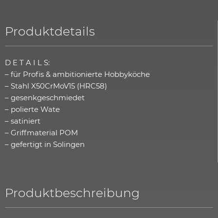
Produktdetails
D E T A I L S:
– für Profis & ambitionierte Hobbyköche
– Stahl X50CrMoV15 (HRC58)
– gesenkgeschmiedet
– polierte Wate
– satiniert
– Griffmaterial POM
– gefertigt in Solingen
Produktbeschreibung